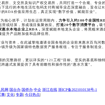
交易所、文交所及知识产权交易所，共同打造一个合规、专业的
当下流行的本地生活红包码支付商城等业态深度融合，旨在让R
的RDA价值应用生态，真正实现“数字价值，赋能百业”。
”作为核心抓手，计划在运营周期内，
力争引入约100个全国性R
运营或结算，形成项目集聚效应。
打造20个数字消费平台，
吸
家惠水本地企业上RDA，
深度赋能本地龙头企业，将黑糯米酒
接提升产品附加值和品牌信用。
接产业与资本，在此诚挚地邀请全国各地的企业前来惠水百鸟河
小镇升级为国家级特色数据资产服务枢纽，专注于服务制造业
的完整路径，更以详实的“121工程”目标、坚实的基底和独
跨越式发展提供了具有前瞻性和操作性的“惠水方案”。
人民网
国台办
国侨办
中企
浙江在线
浙ICP备2021010138号-1
军事
|
文化
|
专题
|
今日热点
|