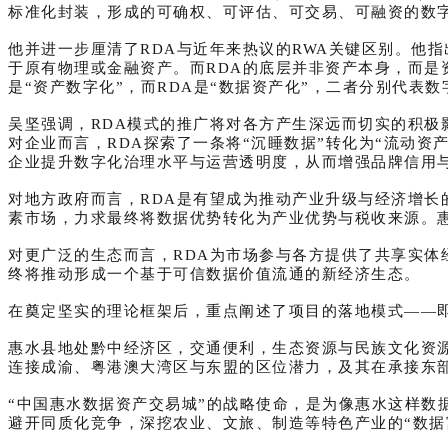
标准化封装，形成的可确权、可评估、可交易、可融资的数
他并进一步厘清了RDA与近年来热议的RWA关键区别。他
于原有物理或金融资产。而RDA的底层并非资产本身，而是
是“资产数字化”，而RDA是“数据资产化”，二者分别代表
吴坚强调，RDA模式的推广将对各方产生深远而切实的积极
对企业而言，RDA探索了一条将“沉睡数据”转化为“流动
企业提升数字化治理水平与运营透明度，从而增强品牌信用与
对地方政府而言，RDA是有望成为推动产业升级与经济增长
素市场，力求最终将数据优势转化为产业优势与税收来源。
对更广泛的生态而言，RDA为市场参与各方提供了共享实
终将推动形成一个基于可信数据价值流通的新经济生态。
在奠定坚实的理论框架后，重点阐述了项目的落地模式——
惠水县地处黔中经济区，交通便利，生态资源与民族文化资
连接成渝、粤港澳大湾区与东盟的区位潜力，及其在承接东
“中国惠水
数据
资产交易城”的战略使命，是为像惠水这样数
避开同质化竞争，深挖农业、文旅、制造等特色产业的“数据