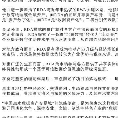
他并进一步厘清了RDA与近年来热议的RWA关键区别。他
于原有物理或金融资产。而RDA的底层并非资产本身，而是
是“资产数字化”，而RDA是“数据资产化”，二者分别代表
吴坚强调，RDA模式的推广将对各方产生深远而切实的积极
对企业而言，RDA探索了一条将“沉睡数据”转化为“流动
企业提升数字化治理水平与运营透明度，从而增强品牌信用与
对地方政府而言，RDA是有望成为推动产业升级与经济增长
素市场，力求最终将数据优势转化为产业优势与税收来源。
对更广泛的生态而言，RDA为市场参与各方提供了共享实
终将推动形成一个基于可信数据价值流通的新经济生态。
在奠定坚实的理论框架后，重点阐述了项目的落地模式——
惠水县地处黔中经济区，交通便利，生态资源与民族文化资
连接成渝、粤港澳大湾区与东盟的区位潜力，及其在承接东
“中国惠水
数据
资产交易城”的战略使命，是为像惠水这样数
避开同质化竞争，深挖农业、文旅、制造等特色产业的“数据
为实现这一目标，华浙教育科技研究院将联合国内多家数字