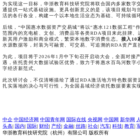
为实现这一目标，华浙教育科技研究院将联合国内多家数字
通提供一站式基础设施。更具创新意义的是，该项目规划与
活的各行各业，构建一个以本地生活业态为基础、可持续循环
后续，“中国惠水数据资产交易城”将以“惠水121数据工程
范围内的充电桩、文创、消费品等各类RDA项目来此挂牌、
新其用户激励和商业模式，繁荣本地数字消费生态。
接入10
水源数据等，封装为可融资、可交易、可追溯的RDA资产直
为此，项目将于2026年1月中下旬召开启动大会，全面对
遇，依托贵州大数据试验区优势，致力于将惠水百鸟河数字
字经济新范式。
此次研讨会，不仅清晰描绘了通过RDA激活地方特色数据资源
扎实落地的决心与可行性，为全国县域经济依托数据要素实现
中企
中国经济网
中国青年网
国际在线
央视网
中国网
新华网
头条
|
国内
|
国际
|
财经
|
产经
|
金融
|
丝路
|
社会
|
汽车
|
科技
|
教育
|
华浙教育科技研究院（杭州）有限公司 版权所有