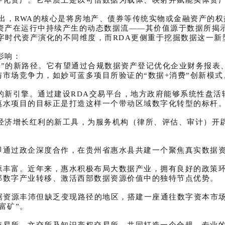
指出，RWA的核心是将房地产、债券等传统实物或金融资产的权
资产在运行中持续产生的动态数据流——其价值源于数据所揭
数字时代资产演化的不同维度，而RDA更侧重于挖掘数据这一
影响：
资产”的新路径。它有望通过合规数据资产登记优化企业财务报
市场竞争力，如妙可蓝多项目所验证的“数据+消费”创新模式
的新引擎。通过建设RDA交易平台，地方政府能够系统性盘
惠水项目的目标正是打造这样一个带动区域数字化转型的标杆
体经济增长红利的新工具，为服务机构（律所、评估、审计）开
即通过政企深度合作，在贵州省惠水县共建一个聚焦真实数据资
源丰富。近年来，惠水积极布局大数据产业，拥有良好的政策
部数字产业转移、激活西部数据资源价值中的独特节点优势。
据资源丰沛但缺乏变现路径的地区，搭建一座通往数字资本市
富矿”。
交易所、文交所及知识产权交易所，共同打造一个合规、专业的