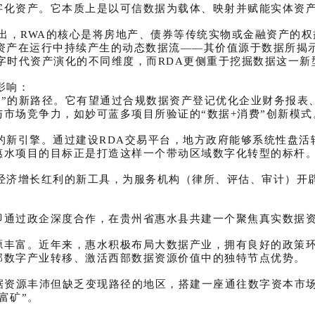
字化资产。它本质上是以可信数据为载体、映射并赋能实体资
指出，RWA的核心是将房地产、债券等传统实物或金融资产的权
资产在运行中持续产生的动态数据流——其价值源于数据所揭
数字时代资产演化的不同维度，而RDA更侧重于挖掘数据这一
影响：
资产”的新路径。它有望通过合规数据资产登记优化企业财务报
市场竞争力，如妙可蓝多项目所验证的“数据+消费”创新模式
的新引擎。通过建设RDA交易平台，地方政府能够系统性盘
惠水项目的目标正是打造这样一个带动区域数字化转型的标杆
体经济增长红利的新工具，为服务机构（律所、评估、审计）开
即通过政企深度合作，在贵州省惠水县共建一个聚焦真实数据资
源丰富。近年来，惠水积极布局大数据产业，拥有良好的政策
部数字产业转移、激活西部数据资源价值中的独特节点优势。
据资源丰沛但缺乏变现路径的地区，搭建一座通往数字资本市
富矿”。