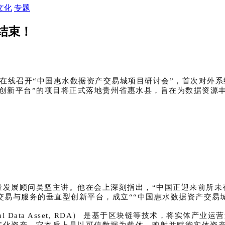
文化
专题
结束！
究院在线召开“中国惠水数据资产交易城项目研讨会”，首次对
化创新平台”的项目将正式落地贵州省惠水县，旨在为数据资源
量发展顾问吴坚主讲。他在会上深刻指出，“中国正迎来前所未
交易与服务的垂直型创新平台，成立“
“中国惠水
数据
资产交易
 Data Asset, RDA） 是基于区块链等技术，将实体
字化资产。它本质上是以可信数据为载体、映射并赋能实体资