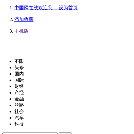
中国网在线欢迎您！ 设为首页
|
添加收藏
|
手机版
不限
头条
国内
国际
财经
产经
金融
丝路
社会
汽车
科技