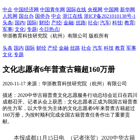
中企
中国经济网
中国青年网
国际在线
央视网
中国网
新华网
人民网
国台办
国侨办
中企
浙江在线
浙ICP备2021010138号-1
头条
|
国内
|
国际
|
财经
|
产经
|
金融
|
丝路
|
社会
|
汽车
|
科技
|
教育
|
军事
|
文化
|
专题
|
今日热点
|
华浙教育科技研究院（杭州）有限公司 版权所有
头条
国内
国际
财经
产经
金融
丝路
社会
汽车
科技
教育
军事
文化
专题
文化志愿者6年普查古籍超160万册
2020-11-17 来源：华浙教育科技研究院（杭州）有限公司
描述：2020中华古籍普查文化志愿服务行动总结会近日在四川
成都召开。记者从会上获悉：文化志愿者正成为我国古籍普查
的生力军，以大学生为主体的文化志愿者6年来普查古籍超过
160万册，为按时顺利完成全国古籍普查任务作出了重要贡
献。
本报成都11月15日电 （记者张贺）2020中华古籍