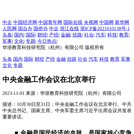
中企
中国经济网
中国青年网
国际在线
央视网
中国网
新华网
人民网
国台办
国侨办
中企
浙江在线
浙ICP备2021010138号-1
头条
|
国内
|
国际
|
财经
|
产经
|
金融
|
丝路
|
社会
|
汽车
|
科技
|
教育
|
军事
|
文化
|
专题
|
今日热点
|
华浙教育科技研究院（杭州）有限公司 版权所有
头条
国内
国际
财经
产经
金融
丝路
社会
汽车
科技
教育
军事
文化
专题
中央金融工作会议在北京举行
2023-11-01 来源：华浙教育科技研究院（杭州）有限公司
描述：10月30日至31日，中央金融工作会议在北京举行。中共
中央总书记、国家主席、中央军委主席习近平出席会议并发表
重要讲话。
■ 金融是国民经济的血脉，是国家核心竞争