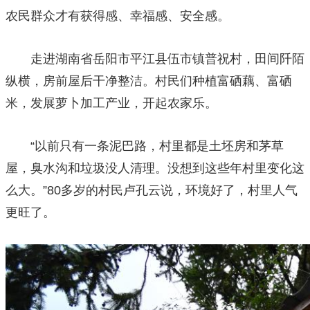
农民群众才有获得感、幸福感、安全感。
走进湖南省岳阳市平江县伍市镇普祝村，田间阡陌
纵横，房前屋后干净整洁。村民们种植富硒藕、富硒
米，发展萝卜加工产业，开起农家乐。
“以前只有一条泥巴路，村里都是土坯房和茅草
屋，臭水沟和垃圾没人清理。没想到这些年村里变化这
么大。”80多岁的村民卢孔云说，环境好了，村里人气
更旺了。