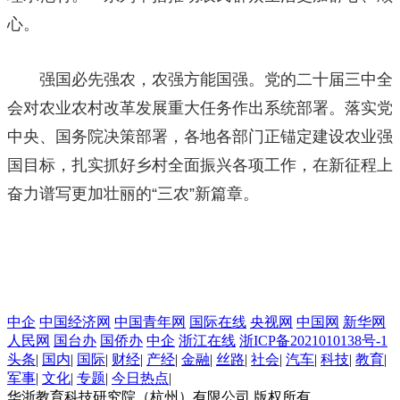
心。
强国必先强农，农强方能国强。党的二十届三中全
会对农业农村改革发展重大任务作出系统部署。落实党
中央、国务院决策部署，各地各部门正锚定建设农业强
国目标，扎实抓好乡村全面振兴各项工作，在新征程上
奋力谱写更加壮丽的“三农”新篇章。
中企
中国经济网
中国青年网
国际在线
央视网
中国网
新华网
人民网
国台办
国侨办
中企
浙江在线
浙ICP备2021010138号-1
头条
|
国内
|
国际
|
财经
|
产经
|
金融
|
丝路
|
社会
|
汽车
|
科技
|
教育
|
军事
|
文化
|
专题
|
今日热点
|
华浙教育科技研究院（杭州）有限公司 版权所有